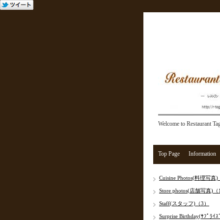
Welcome to Restaurant Ta
Top Page
Information
Cuisine Photos(料理写真
Store photos(店舗写真)
Staff(スタッフ)（3）
Surprise Birthday(ｻﾌﾟﾗｲ