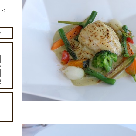
ント)
y