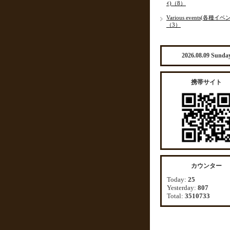
ｨ)（8）
Various events(各種イベ
（3）
2026.08.09 Sunda
携帯サイト
カウンター
Today:
25
Yesterday:
807
Total:
3510733