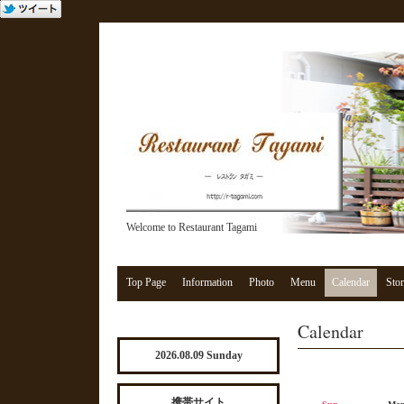
Welcome to Restaurant Tagami
Top Page
Information
Photo
Menu
Calendar
Stor
Calendar
2026.08.09 Sunday
携帯サイト