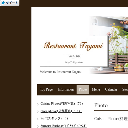
Welcome to Restaurant Tagami
Top Page
Information
Photo
Menu
Calendar
Stor
Photo
Cuisine Photos(料理写真)（78）
Store photos(店舗写真)（18）
Staff(スタッフ)（3）
Cuisine Photos(
Surprise Birthday(ｻﾌﾟﾗｲｽﾞﾊﾞｰｽﾃﾞ