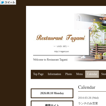
Welcome to Restaurant Tagami
Top Page
Information
Photo
Menu
Calendar
Stor
Calendar
2026.08.10 Monday
2014-03-26 (Wed)
ランチのみ営業
携帯サイト