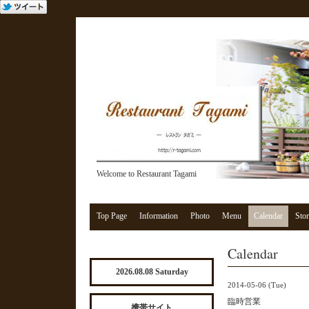
Welcome to Restaurant Tagami
Top Page
Information
Photo
Menu
Calendar
Stor
Calendar
2026.08.08 Saturday
2014-05-06 (Tue)
臨時営業
携帯サイト