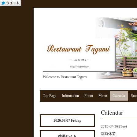
Welcome to Restaurant Tagami
Top Page
Information
Photo
Menu
Calendar
Stor
Calendar
2026.08.07 Friday
2013-07-16 (Tue)
臨時休業
携帯サイト