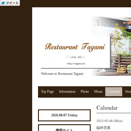
Welcome to Restaurant Tagami
Top Page
Information
Photo
Menu
Calendar
Stor
Calendar
2026.08.07 Friday
2013-05-06 (Mon)
臨時営業
携帯サイト