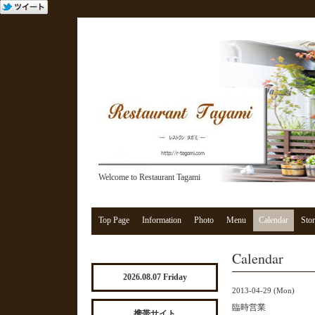
Welcome to Restaurant Tagami
Top Page
Information
Photo
Menu
Calendar
Stor
Calendar
2026.08.07 Friday
2013-04-29 (Mon)
臨時営業
携帯サイト