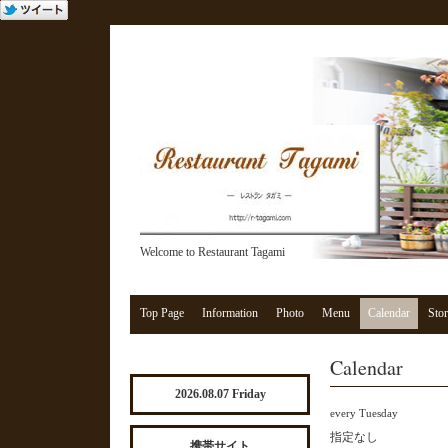
Welcome to Restaurant Tagami
Top Page
Information
Photo
Menu
Calendar
Stor
Calendar
2026.08.07 Friday
every Tuesday
指定なし
携帯サイト