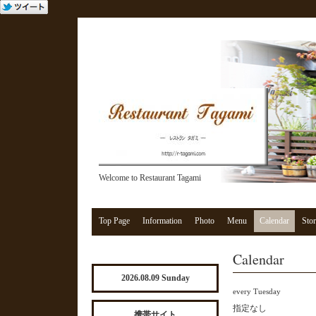
Welcome to Restaurant Tagami
Top Page
Information
Photo
Menu
Calendar
Stor
Calendar
2026.08.09 Sunday
every Tuesday
指定なし
携帯サイト