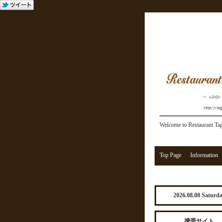
Welcome to Restaurant Ta
Top Page
Information
2026.08.08 Saturd
携帯サイト