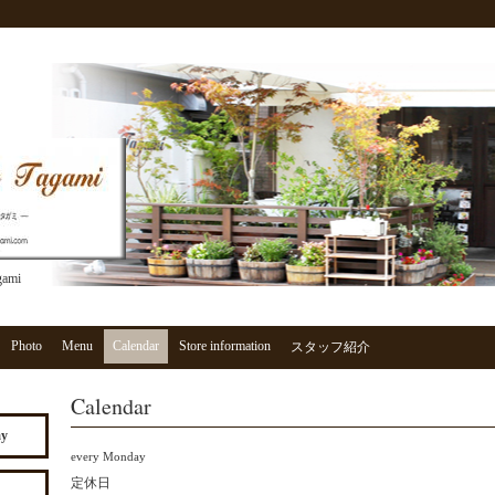
gami
Photo
Menu
Calendar
Store information
スタッフ紹介
Calendar
ay
every Monday
定休日