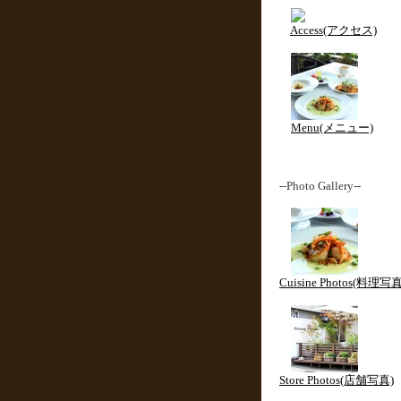
Access(アクセス)
Menu(メニュー)
--Photo Gallery--
Cuisine Photos(料理写真
Store Photos(店舗写真)