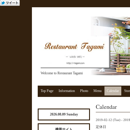
Welcome to Restaurant Tagami
Top Page
Information
Photo
Menu
Calendar
Stor
Calendar
2026.08.09 Sunday
2019-02-12 (Tue) - 201
定休日
携帯サイト