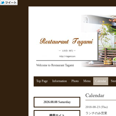
Welcome to Restaurant Tagami
Top Page
Information
Photo
Menu
Calendar
Stor
Calendar
2026.08.08 Saturday
2018-08-23 (Thu)
ランチのみ営業
携帯サイト