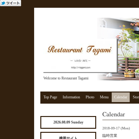
Welcome to Restaurant Tagami
Top Page
Information
Photo
Menu
Calendar
Stor
Calendar
2026.08.09 Sunday
2018-09-17 (Mon)
臨時営業
携帯サイト