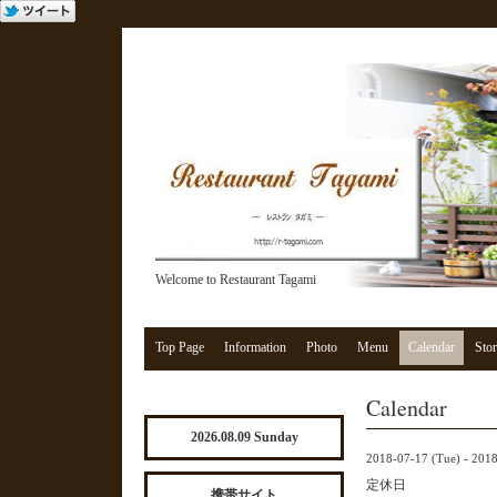
Welcome to Restaurant Tagami
Top Page
Information
Photo
Menu
Calendar
Stor
Calendar
2026.08.09 Sunday
2018-07-17 (Tue) - 201
定休日
携帯サイト