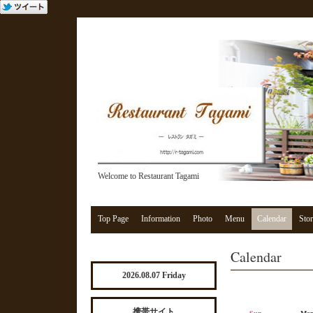
Welcome to Restaurant Tagami
Top Page
Information
Photo
Menu
Calendar
Stor
Calendar
2026.08.07 Friday
携帯サイト