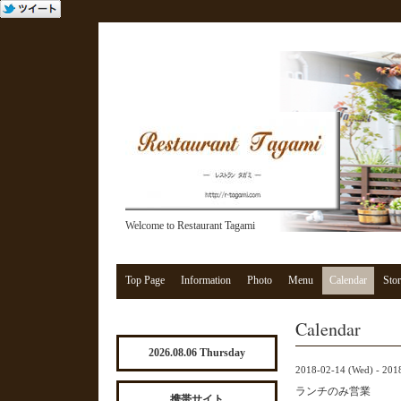
Welcome to Restaurant Tagami
Top Page
Information
Photo
Menu
Calendar
Stor
Calendar
2026.08.06 Thursday
2018-02-14 (Wed) - 201
ランチのみ営業
携帯サイト