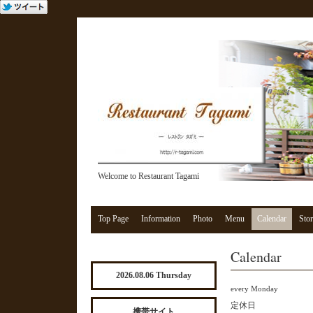
Welcome to Restaurant Tagami
Top Page
Information
Photo
Menu
Calendar
Stor
Calendar
2026.08.06 Thursday
every Monday
定休日
携帯サイト