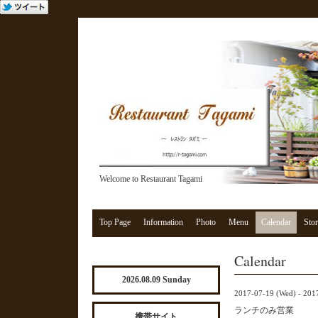
Welcome to Restaurant Tagami
Top Page
Information
Photo
Menu
Calendar
Stor
Calendar
2026.08.09 Sunday
2017-07-19 (Wed) - 201
ランチのみ営業
携帯サイト