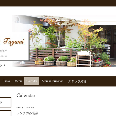
gami
Photo
Menu
Calendar
Store information
スタッフ紹介
Calendar
ay
every Tuesday
ランチのみ営業