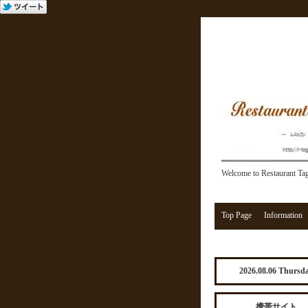
Welcome to Restaurant Ta
Top Page
Information
2026.08.06 Thursd
携帯サイト