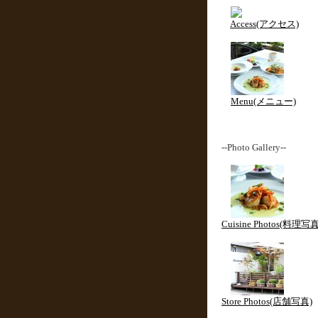
Access(アクセス)
Menu(メニュー)
--Photo Gallery--
Cuisine Photos(料理写真
Store Photos(店舗写真)